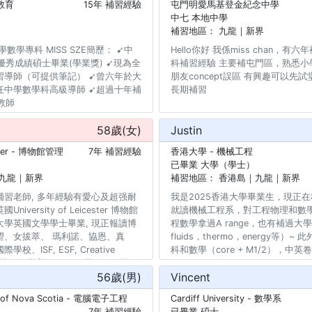
教育
15年 補習經驗
屯門明愛馬基登金紀念中學
: - 預備呈分試、升中（曾成功協助學
中七 本地中學
至Band 1） -有耐心，讓學生學會自
補習地區：
九龍｜新界
有四年補習經驗，說話有條理清晰，
時，友善有禮，對教學有熱誠，針對
數學專科 MISS SZE簡歷： ➹中
Hello你好 我係miss chan，
弱處重點加強，有良好溝通能力，提
優秀成績碩士畢業(學業獎) ➹現為全
科補習經驗 主要補屯門區，熟悉小
配合家長要求，教導學生溫習默書，
習導師（可提供筆記） ➹曾六年於大
朋友concept誤區 有興趣可以先
學生能力，因應學生不同需要，設計
任中學數學科高級導師 ➹超過十年補
長期補習
提升學生學習的效能 -可彈性調整
教師
多來自傳統名校及國際學校（Paul
ool, South Island, Diocesan Girls’
58
歲(
女
)
Justin
lege, Heep Yunn School, Carmel
ter
- 博物館管理
7年 補習經驗
香港大學
- 機械工程
y School) -針對校內考試，有信心能幫
已畢業 大學（學士）
令多名學生成績進步到九十分或以上
九龍｜新界
補習地區：
香港島｜九龍｜新界
評，大部分學生經本人指導有明顯進
度提升，與家長定期溝通學生情況，
習老師, 多年經驗有愛心及超强耐
我是2025香港大學畢業生，現正
 -耐心解答學生問題、課後問書及
versity of Leicester 博物館
就讀機械工程系，對工程物理和數
學英國文學學士畢業, 現正報讀博
程數學拿過A range，也有補過大學學
望、女拔萃、 瑪利諾、協恩、真
fluids，thermo，energy等
、ISF, ESF, Creative
科和數學（core + M1/2），中英
l等等。有豐富IB, IGCSE及DSE經驗,
56
歲(
男
)
Vincent
領學生學習興趣, 對輔導學生應付
得。
 of Nova Scotia
- 電腦電子工程
Cardiff University
- 數學系
7年 補習經驗
已畢業 碩士