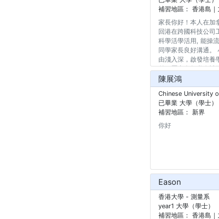
補習地區：
香港島｜
家長你好！本人在加
回港在跨國科技公司工
科學活學活用, 能操
同學家長良好溝通。 
由淺入深，啟發培養學
弟經歷十多年私人補
陳展鴻
補習範圍由基礎英文
理及M1+M2, 及
Chinese University 
的考慮及支持
已畢業 大學（學士）
補習地區：
新界
你好
Eason
香港大學
- 測量系
year1 大學（學士）
補習地區：
香港島｜