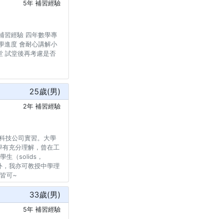
5年 補習經驗
有六年補習經驗 四年數學專
學進度 會耐心講解小
試堂 試堂後再考慮是否
25
歲(
男
)
2年 補習經驗
在科技公司實習。大學
學有充分理解，曾在工
生（solids，
）~ 此外，我亦可教授中學理
卷皆可~
33
歲(
男
)
5年 補習經驗