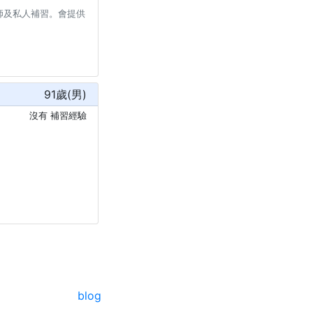
師及私人補習。會提供
91
歲(
男
)
沒有 補習經驗
blog