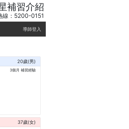
星補習介紹
線：5200-0151
導師登入
20
歲(
男
)
3個月 補習經驗
37
歲(
女
)