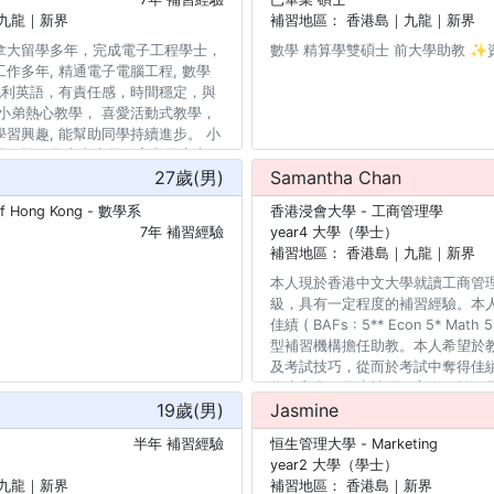
九龍｜新界
補習地區：
香港島｜九龍｜新界
拿大留學多年，完成電子工程學士，
數學 精算學雙碩士 前大學助教 ✨
作多年, 精通電子電腦工程, 數學
流利英語，有責任感，時間穩定，與
小弟熱心教學， 喜愛活動式教學，
習興趣, 能幫助同學持續進步。 小
習經驗，學生由小學到高中及大專，
27
歲(
男
)
Samantha Chan
，初中小學全科，專補DSE數學，物
大專電子電腦工程， 最後多謝家長同學
of Hong Kong
- 數學系
香港浸會大學
- 工商管理學
7年 補習經驗
year4 大學（學士）
補習地區：
香港島｜九龍｜新界
本人現於香港中文大學就讀工商管
級，具有一定程度的補習經驗。本
佳績 ( BAFs : 5** Econ 5* Math
型補習機構擔任助教。本人希望於
及考試技巧，從而於考試中奪得佳
學生和中五學生補習，富有經驗，
19
歲(
男
)
Jasmine
半年 補習經驗
恒生管理大學
- Marketing
year2 大學（學士）
九龍｜新界
補習地區：
香港島｜新界