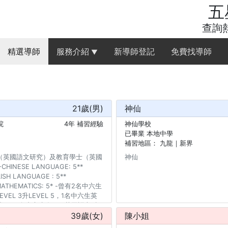
五
查詢熱
精選導師
服務介紹
新導師登記
免費找導師
▼
21
歲(
男
)
神仙
院
4年 補習經驗
神仙學校
已畢業 本地中學
補習地區：
九龍｜新界
（英國語文研究）及教育學士（英國
神仙
HINESE LANGUAGE: 5**
LISH LANGUAGE : 5**
) -MATHEMATICS: 5* -曾有2名中六生
VEL 3升LEVEL 5，1名中六生英
升5* -2名中六生在DSE英國語文科
39
歲(
女
)
陳小姐
L 3 -2名中六生在DSE數學科由LEVEL
中六生在DSE地理科由LEVEL 2升