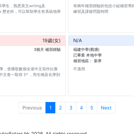
生，熟悉英文writing及
有兩年補習經驗的包括小組補習導
通dse 歷史科，可以幫助學生有系統地學
練習及課後問題時間
19
歲(
女
)
N/A
3個月 補習經驗
褔建中學(觀塘)
已畢業 本地中學
補習地區：
新界
1 中學，曾獲取數個全港中文寫作比賽
不適用
E 中文卷一取得 5* ，而生物及化學則
Previous
1
2
3
4
5
Next
or5stars.hk 2026. All rights reserved.