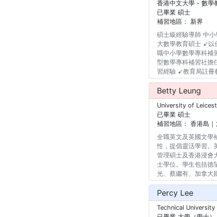
香港中文大學
- 數學
LEVEL 4 補習內容
已畢業 碩士
生由Band 2成績提升
補習地區：
新界
行解決問題的能力 -
有責任心，認真，守
碩士級經驗導師 中小學
學生弱點講解 -針對
大數學教育碩士 ➹以
升學生的應試技巧 -
職中小學數學專科補
完成功課 -擅長觀察
型數學專科補習社擔
相應學習計劃，全方位
習經驗 ➹教育局註冊
及安排時間 -學生大
Con, DBS, Island Sch
Betty Leung
School, Queen’s Col
University of Leices
Pak U Secondar
已畢業 碩士
助學生提升成績，曾
補習地區：
香港島｜
-深受學生及家長好
步、理解能力亦大幅
全職英文及英國文學補
幫助家長理解學生進度
性，提倡靈活學習。英國Uni
跟進服務
管理碩士及香港浸會大
士學位。學生包括德
光、蔡繼有、加拿大國際學校
Secondary Schoo
Percy Lee
專長教授英文寫作及引
考試及公開試甚有心
Technical University
已畢業 大學（學士）