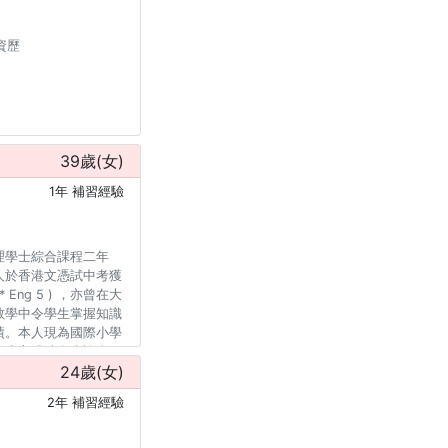
資歷
39
歲(
女
)
1年 補習經驗
理學士綜合課程二年
人於香港文憑試中考獲
 5* Eng 5 ) ，亦曾在大
教學中令學生掌握知識
績。本人現為國際小學
學生亦成績進步許多。
24
歲(
女
)
2年 補習經驗