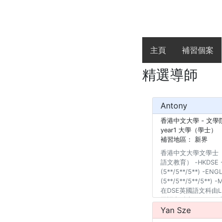
主頁
補習個案
精選導師
Antony
香港中文大學
- 文學
year1 大學（學士）
補習地區：
新界
香港中文大學文學士
語文教育） -HKDSE -C
(5**/5**/5**) -ENG
(5**/5**/5**/5**
在DSE英國語文科由LE
國語文科由LEVEL 5
Yan Sze
由LEVEL 1升LEVE
1升LEVEL 4 -4名