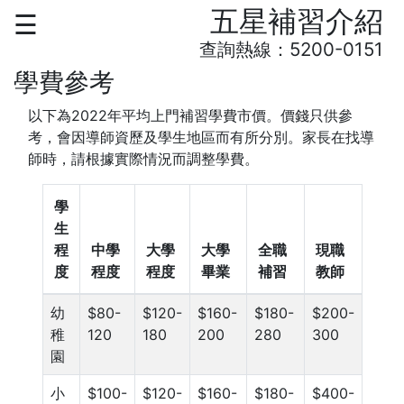
五星補習介紹
☰
查詢熱線：5200-0151
主頁
學費參考
補習個案
以下為2022年平均上門補習學費市價。價錢只供參
精選導師
考，會因導師資歷及學生地區而有所分別。家長在找導
師時，請根據實際情況而調整學費。
服務介紹
▼
新導師登記
學
生
免費找導師
導師登入
程
中學
大學
大學
全職
現職
度
程度
程度
畢業
補習
教師
幼
$80-
$120-
$160-
$180-
$200-
稚
120
180
200
280
300
園
小
$100-
$120-
$160-
$180-
$400-