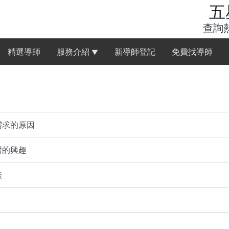
五
查詢熱
精選導師
服務介紹
新導師登記
免費找導師
▼
需求的原因
習的興趣
談